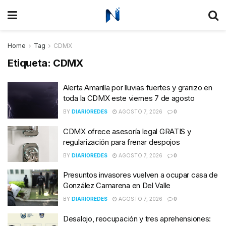
Home
Tag
CDMX
Etiqueta:
CDMX
Alerta Amarilla por lluvias fuertes y granizo en
toda la CDMX este viernes 7 de agosto
BY
DIARIOREDES
AGOSTO 7, 2026
0
CDMX ofrece asesoría legal GRATIS y
regularización para frenar despojos
BY
DIARIOREDES
AGOSTO 7, 2026
0
Presuntos invasores vuelven a ocupar casa de
González Camarena en Del Valle
BY
DIARIOREDES
AGOSTO 7, 2026
0
Desalojo, reocupación y tres aprehensiones: