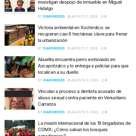
investigan despojo de inmueble en Miguel
Hidalgo
BY
DIARIOREDES
AGOSTO 7, 2026
0
Victoria ambiental en Xochimilco: se
recuperan casi 6 hectáreas clave para frenar
la urbanización
BY
DIARIOREDES
AGOSTO 7, 2026
0
Abuelita encuentra perro extraviado en
Azcapotzalco y lo entrega a policías para que
localicen a su dueño
BY
DIARIOREDES
AGOSTO 6, 2026
0
Vinculan a proceso a dentista acusado de
abuso sexual contra paciente en Venustiano
Carranza
BY
DIARIOREDES
AGOSTO 6, 2026
0
La misión internacional de los 19 brigadistas de
CDMX: ¿Cómo salvan los bosques
canadienses?