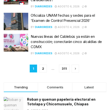
BY
DIARIOREDES
AGOSTO 6, 2026
0
Oficializa UNAM fechas y sedes para el
‘Examen de Control Presencial 2026’
BY
DIARIOREDES
AGOSTO 4, 2026
0
Nuevas líneas del Cablebús ya están en
construcción; conectarán cinco alcaldías de
CDMX
BY
DIARIOREDES
AGOSTO 4, 2026
0
1
2
…
311
Trending
Comments
Latest
Roban y queman papelería electoral en
Totolapa y Chicomusuelo, Chiapas