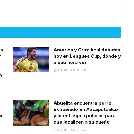
la
América y Cruz Azul debutan
n
hoy en Leagues Cup; dónde y
a qué hora ver
AGOSTO 6, 2026
 y
Abuelita encuentra perro
extraviado en Azcapotzalco
o
y lo entrega a policías para
que localicen a su dueño
AGOSTO 6, 2026