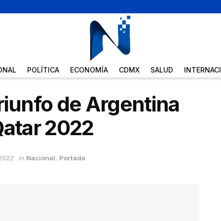
ONAL
POLÍTICA
ECONOMÍA
CDMX
SALUD
INTERNAC
riunfo de Argentina
Qatar 2022
 2022
in
Nacional
,
Portada