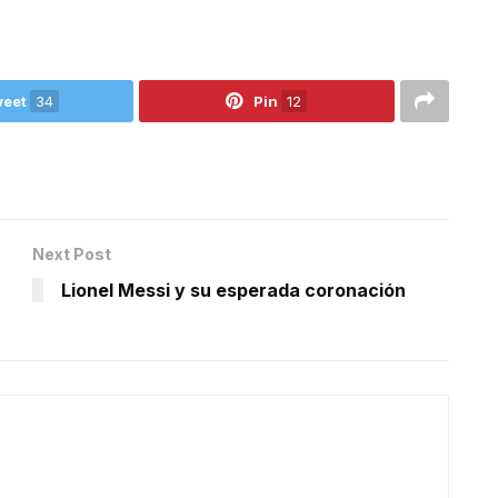
eet
34
Pin
12
Next Post
n
Lionel Messi y su esperada coronación