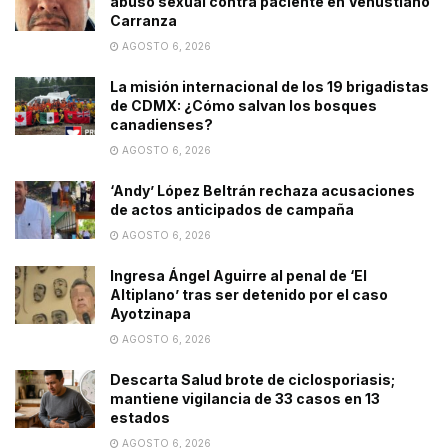
abuso sexual contra paciente en Venustiano
Carranza
AGOSTO 6, 2026
La misión internacional de los 19 brigadistas
de CDMX: ¿Cómo salvan los bosques
canadienses?
AGOSTO 6, 2026
‘Andy’ López Beltrán rechaza acusaciones
de actos anticipados de campaña
AGOSTO 6, 2026
Ingresa Ángel Aguirre al penal de ‘El
Altiplano’ tras ser detenido por el caso
Ayotzinapa
AGOSTO 6, 2026
Descarta Salud brote de ciclosporiasis;
mantiene vigilancia de 33 casos en 13
estados
AGOSTO 6, 2026