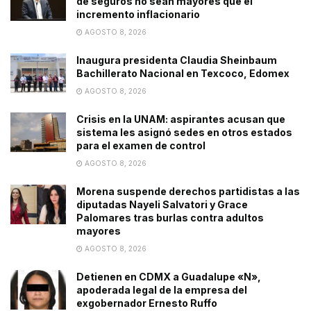
de seguros no sean mayores que el
incremento inflacionario
AGOSTO 8, 2026
Inaugura presidenta Claudia Sheinbaum
Bachillerato Nacional en Texcoco, Edomex
AGOSTO 8, 2026
Crisis en la UNAM: aspirantes acusan que
sistema les asignó sedes en otros estados
para el examen de control
AGOSTO 8, 2026
Morena suspende derechos partidistas a las
diputadas Nayeli Salvatori y Grace
Palomares tras burlas contra adultos
mayores
AGOSTO 8, 2026
Detienen en CDMX a Guadalupe «N»,
apoderada legal de la empresa del
exgobernador Ernesto Ruffo