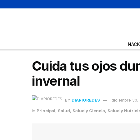
NACI
Cuida tus ojos du
invernal
BY
DIARIOREDES
diciembre 30,
in
Principal
,
Salud
,
Salud y Ciencia
,
Salud y Nutrici