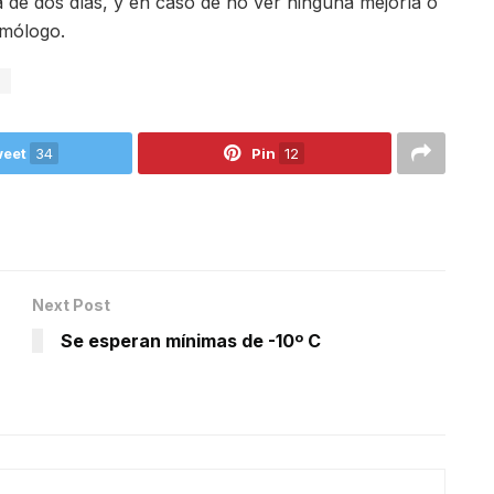
 de dos días, y en caso de no ver ninguna mejoría o
lmólogo.
eet
34
Pin
12
Next Post
Se esperan mínimas de -10º C