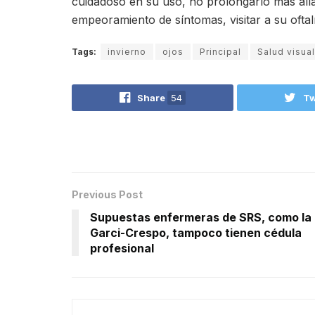
cuidadoso en su uso, no prolongarlo más allá
empeoramiento de síntomas, visitar a su ofta
Tags:
invierno
ojos
Principal
Salud visual
Share
54
Tw
Previous Post
Supuestas enfermeras de SRS, como la
Garci-Crespo, tampoco tienen cédula
profesional