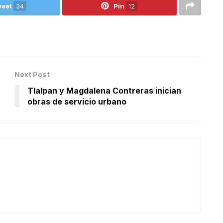
eet
34
Pin
12
Next Post
Tlalpan y Magdalena Contreras inician
obras de servicio urbano