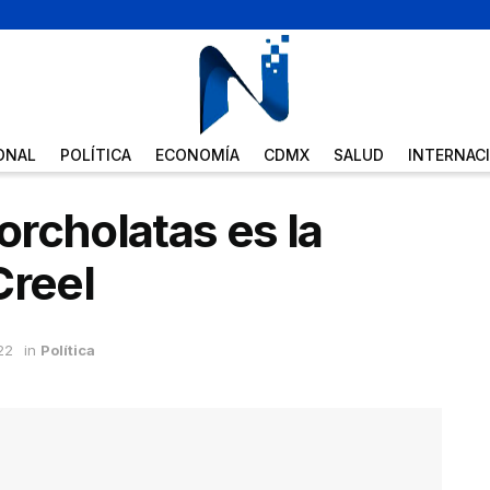
ONAL
POLÍTICA
ECONOMÍA
CDMX
SALUD
INTERNAC
corcholatas es la
Creel
22
in
Política