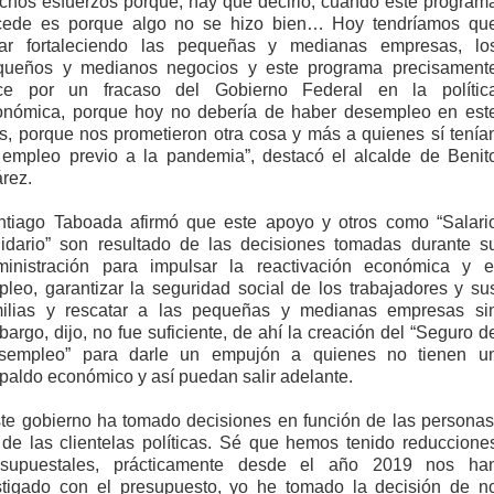
chos esfuerzos porque, hay que decirlo, cuando este program
cede es porque algo no se hizo bien… Hoy tendríamos qu
tar fortaleciendo las pequeñas y medianas empresas, lo
queños y medianos negocios y este programa precisament
ce por un fracaso del Gobierno Federal en la polític
onómica, porque hoy no debería de haber desempleo en est
s, porque nos prometieron otra cosa y más a quienes sí tenía
 empleo previo a la pandemia”, destacó el alcalde de Benit
rez.
ntiago Taboada afirmó que este apoyo y otros como “Salari
lidario” son resultado de las decisiones tomadas durante s
ministración para impulsar la reactivación económica y e
leo, garantizar la seguridad social de los trabajadores y su
milias y rescatar a las pequeñas y medianas empresas si
argo, dijo, no fue suficiente, de ahí la creación del “Seguro d
sempleo” para darle un empujón a quienes no tienen u
paldo económico y así puedan salir adelante.
te gobierno ha tomado decisiones en función de las personas
de las clientelas políticas. Sé que hemos tenido reduccione
esupuestales, prácticamente desde el año 2019 nos ha
stigado con el presupuesto, yo he tomado la decisión de n