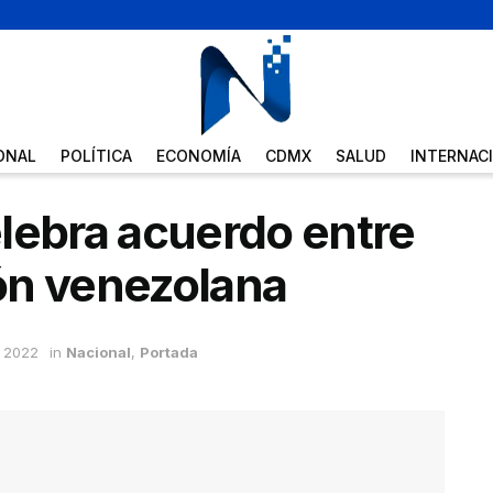
ONAL
POLÍTICA
ECONOMÍA
CDMX
SALUD
INTERNAC
lebra acuerdo entre
ón venezolana
 2022
in
Nacional
,
Portada