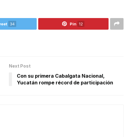
eet
34
Pin
12
Next Post
Con su primera Cabalgata Nacional,
Yucatán rompe récord de participación