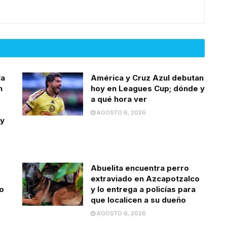
la
América y Cruz Azul debutan
n
hoy en Leagues Cup; dónde y
a qué hora ver
AGOSTO 6, 2026
 y
Abuelita encuentra perro
extraviado en Azcapotzalco
o
y lo entrega a policías para
que localicen a su dueño
AGOSTO 6, 2026