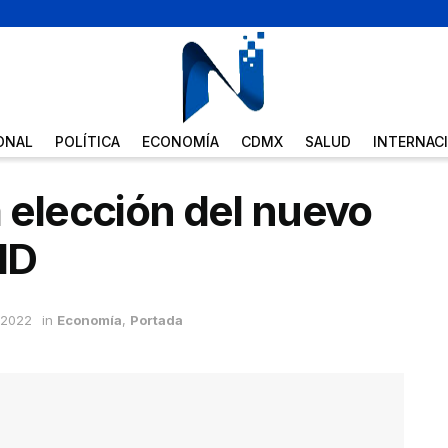
ONAL
POLÍTICA
ECONOMÍA
CDMX
SALUD
INTERNAC
 elección del nuevo
ID
 2022
in
Economía
,
Portada