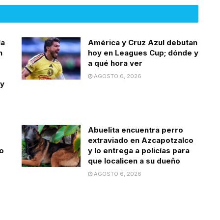
la
América y Cruz Azul debutan
n
hoy en Leagues Cup; dónde y
a qué hora ver
AGOSTO 6, 2026
 y
Abuelita encuentra perro
extraviado en Azcapotzalco
o
y lo entrega a policías para
que localicen a su dueño
AGOSTO 6, 2026