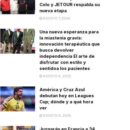
Colo y JETOUR respalda su
nueva etapa
AGOSTO 7, 2026
Una nueva esperanza para
la miastenia gravis:
innovación terapéutica que
busca devolver
independencia El arte de
disfrutar con estilo y
sentidoa los pacientes
AGOSTO 6, 2026
América y Cruz Azul
debutan hoy en Leagues
Cup; dónde y a qué hora
ver
AGOSTO 6, 2026
Juzgarán en Francia a 34