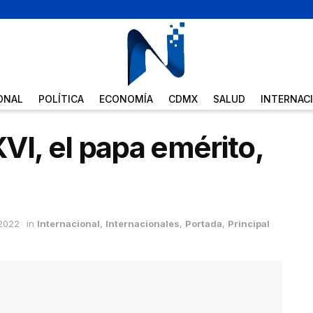
ONAL
POLÍTICA
ECONOMÍA
CDMX
SALUD
INTERNAC
VI, el papa emérito,
 2022
in
Internacional
,
Internacionales
,
Portada
,
Principal