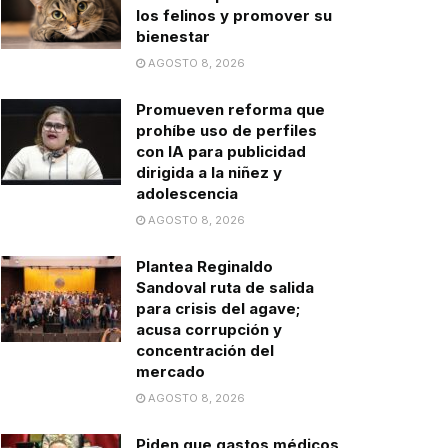
los felinos y promover su
bienestar
AGOSTO 8, 2026
Promueven reforma que
prohíbe uso de perfiles
con IA para publicidad
dirigida a la niñez y
adolescencia
AGOSTO 8, 2026
Plantea Reginaldo
Sandoval ruta de salida
para crisis del agave;
acusa corrupción y
concentración del
mercado
AGOSTO 8, 2026
Piden que gastos médicos,