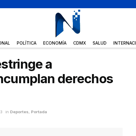
ONAL
POLÍTICA
ECONOMÍA
CDMX
SALUD
INTERNAC
stringe a
 incumplan derechos
23
in
Deportes
,
Portada