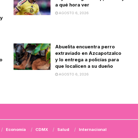
a qué hora ver
AGOSTO 6, 2026
 y
Abuelita encuentra perro
extraviado en Azcapotzalco
o
y lo entrega a policías para
que localicen a su dueño
AGOSTO 6, 2026
Economía
CDMX
Salud
Internacional