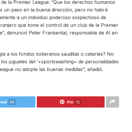
o de la Premier League: “Que los derechos humanos
es un paso en la buena dirección, pero no habrá
ivamente a un individuo poderoso sospechoso de
ranjero que tome el control de un club de la Premier
e”, denunció Peter Frankental, responsable de AI en
la a los fondos soberanos sauditas o cataríes? No
r los juguetes del ‘+sportswashing+ de personalidades
League no adopte las buenas medidas”, añadió.
eet
34
Pin
12