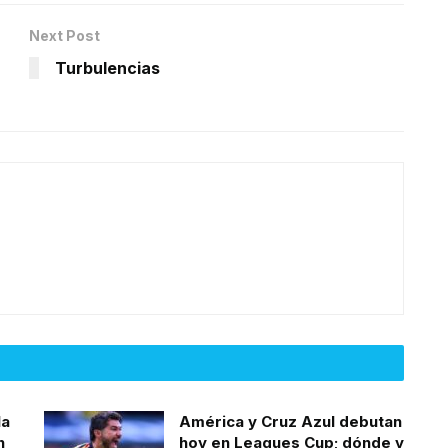
Next Post
Turbulencias
la
América y Cruz Azul debutan
n
hoy en Leagues Cup; dónde y