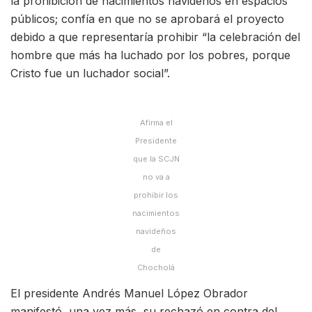
la prohibición de nacimientos navideños en espacios
públicos; confía en que no se aprobará el proyecto
debido a que representaría prohibir “la celebración del
hombre que más ha luchado por los pobres, porque
Cristo fue un luchador social”.
Afirma el
Presidente
que la SCJN
no va a
prohibir los
nacimientos
navideños
de
Chocholá
El presidente Andrés Manuel López Obrador
manifestó, una vez más, su rechazó en contra del