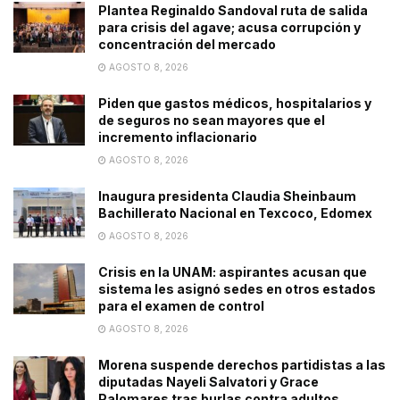
Plantea Reginaldo Sandoval ruta de salida
para crisis del agave; acusa corrupción y
concentración del mercado
AGOSTO 8, 2026
Piden que gastos médicos, hospitalarios y
de seguros no sean mayores que el
incremento inflacionario
AGOSTO 8, 2026
Inaugura presidenta Claudia Sheinbaum
Bachillerato Nacional en Texcoco, Edomex
AGOSTO 8, 2026
Crisis en la UNAM: aspirantes acusan que
sistema les asignó sedes en otros estados
para el examen de control
AGOSTO 8, 2026
Morena suspende derechos partidistas a las
diputadas Nayeli Salvatori y Grace
Palomares tras burlas contra adultos