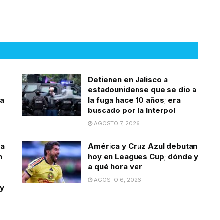
Detienen en Jalisco a
estadounidense que se dio a
la
la fuga hace 10 años; era
buscado por la Interpol
AGOSTO 7, 2026
la
América y Cruz Azul debutan
n
hoy en Leagues Cup; dónde y
a qué hora ver
AGOSTO 6, 2026
 y