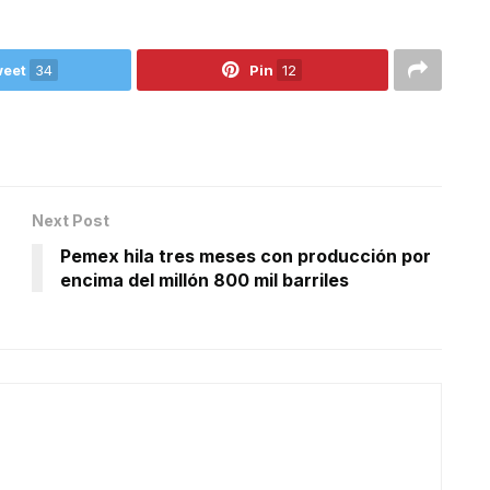
eet
34
Pin
12
Next Post
Pemex hila tres meses con producción por
encima del millón 800 mil barriles